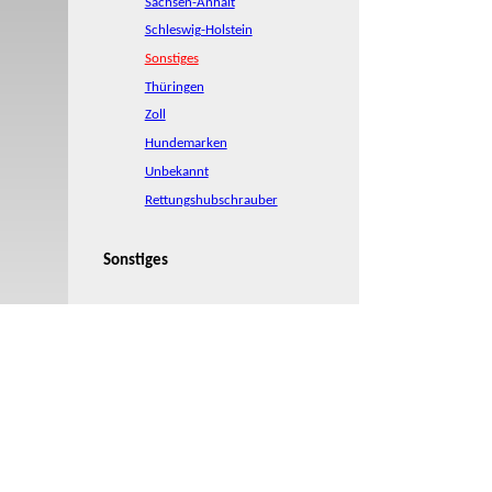
Sachsen-Anhalt
Schleswig-Holstein
Sonstiges
Thüringen
Zoll
Hundemarken
Unbekannt
Rettungshubschrauber
Sonstiges
Kontakt
Impressum und
Rechtliches
Zuletzt aktualisiert am 06.08.2026