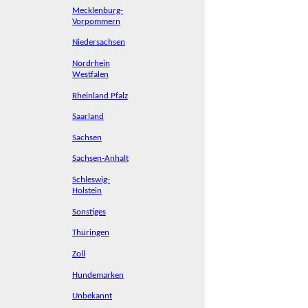
Mecklenburg-
Vorpommern
Niedersachsen
Nordrhein
Westfalen
Rheinland Pfalz
Saarland
Sachsen
Sachsen-Anhalt
Schleswig-
Holstein
Sonstiges
Thüringen
Zoll
Hundemarken
Unbekannt