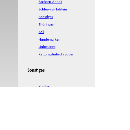
Sachsen-Anhalt
Schleswig-Holstein
Sonstiges
Thüringen
Zoll
Hundemarken
Unbekannt
Rettungshubschrauber
Sonstiges
Kontakt
Impressum und
Rechtliches
Zuletzt aktualisiert am 06.08.2026