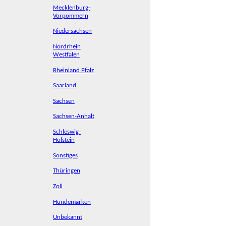
Mecklenburg-
Vorpommern
Niedersachsen
Nordrhein
Westfalen
Rheinland Pfalz
Saarland
Sachsen
Sachsen-Anhalt
Schleswig-
Holstein
Sonstiges
Thüringen
Zoll
Hundemarken
Unbekannt