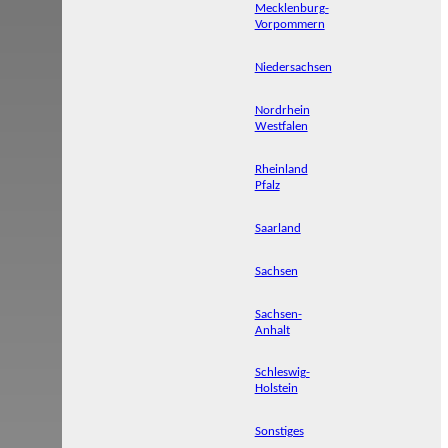
Mecklenburg-
Vorpommern
Niedersachsen
Nordrhein
Westfalen
Rheinland
Pfalz
Saarland
Sachsen
Sachsen-
Anhalt
Schleswig-
Holstein
Sonstiges