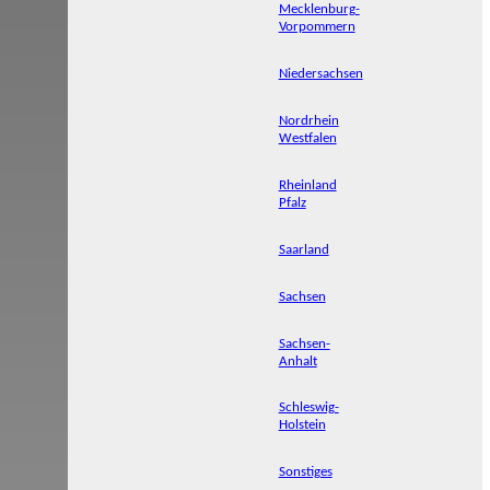
Mecklenburg-
Vorpommern
Niedersachsen
Nordrhein
Westfalen
Rheinland
Pfalz
Saarland
Sachsen
Sachsen-
Anhalt
Schleswig-
Holstein
Sonstiges