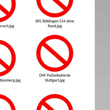
BFE Böblingen 514 ohne
erach.jpg
Rand.jpg
DHF Polizeibehörde
ttemberg.jpg
Stuttgart.jpg