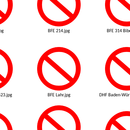
pg
BFE 214.jpg
BFE 314 Bib
523.jpg
BFE Lahr.jpg
DHF Baden-Wür